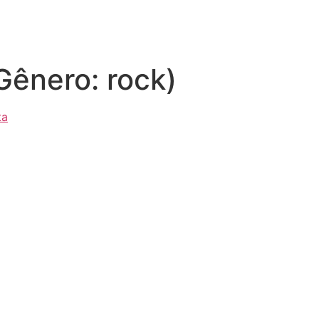
ênero: rock)
ta